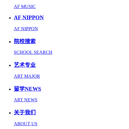
AF MUSIC
AF NIPPON
AF NIPPON
院校搜索
SCHOOL SEARCH
艺术专业
ART MAJOR
留学NEWS
ART NEWS
关于我们
ABOUT US