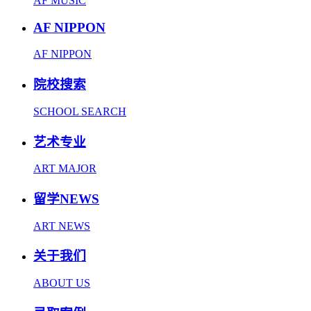
AF MUSIC
AF NIPPON
AF NIPPON
院校搜索
SCHOOL SEARCH
艺术专业
ART MAJOR
留学NEWS
ART NEWS
关于我们
ABOUT US