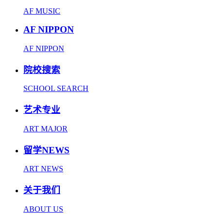
AF MUSIC
AF NIPPON
AF NIPPON
院校搜索
SCHOOL SEARCH
艺术专业
ART MAJOR
留学NEWS
ART NEWS
关于我们
ABOUT US