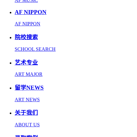
AF MUSIC
AF NIPPON
AF NIPPON
院校搜索
SCHOOL SEARCH
艺术专业
ART MAJOR
留学NEWS
ART NEWS
关于我们
ABOUT US