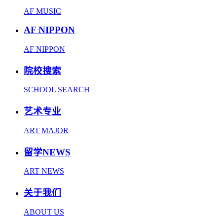
AF MUSIC
AF NIPPON
AF NIPPON
院校搜索
SCHOOL SEARCH
艺术专业
ART MAJOR
留学NEWS
ART NEWS
关于我们
ABOUT US