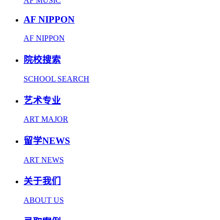
AF MUSIC
AF NIPPON
AF NIPPON
院校搜索
SCHOOL SEARCH
艺术专业
ART MAJOR
留学NEWS
ART NEWS
关于我们
ABOUT US