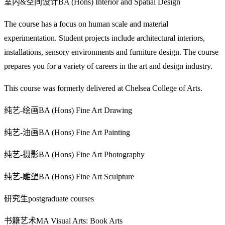
室内&空间设计BA (Hons) Interior and Spatial Design
The course has a focus on human scale and material
experimentation. Student projects include architectural interiors,
installations, sensory environments and furniture design. The course
prepares you for a variety of careers in the art and design industry.
This course was formerly delivered at Chelsea College of Arts.
纯艺-绘画BA (Hons) Fine Art Drawing
纯艺-油画BA (Hons) Fine Art Painting
纯艺-摄影BA (Hons) Fine Art Photography
纯艺-雕塑BA (Hons) Fine Art Sculpture
研究生postgraduate courses
书籍艺术MA Visual Arts: Book Arts