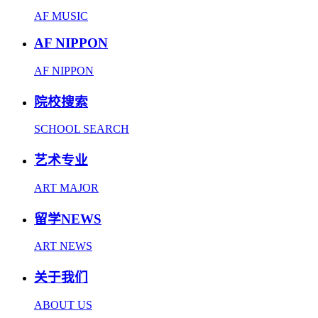
AF MUSIC
AF NIPPON
AF NIPPON
院校搜索
SCHOOL SEARCH
艺术专业
ART MAJOR
留学NEWS
ART NEWS
关于我们
ABOUT US