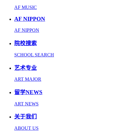
AF MUSIC
AF NIPPON
AF NIPPON
院校搜索
SCHOOL SEARCH
艺术专业
ART MAJOR
留学NEWS
ART NEWS
关于我们
ABOUT US