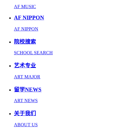
AF MUSIC
AF NIPPON
AF NIPPON
院校搜索
SCHOOL SEARCH
艺术专业
ART MAJOR
留学NEWS
ART NEWS
关于我们
ABOUT US