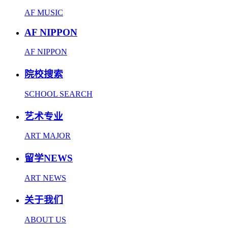
AF MUSIC
AF NIPPON
AF NIPPON
院校搜索
SCHOOL SEARCH
艺术专业
ART MAJOR
留学NEWS
ART NEWS
关于我们
ABOUT US