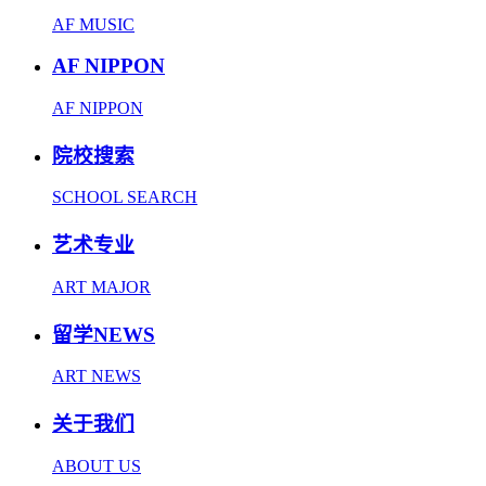
AF MUSIC
AF NIPPON
AF NIPPON
院校搜索
SCHOOL SEARCH
艺术专业
ART MAJOR
留学NEWS
ART NEWS
关于我们
ABOUT US