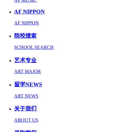
AF MUSIC
AF NIPPON
AF NIPPON
院校搜索
SCHOOL SEARCH
艺术专业
ART MAJOR
留学NEWS
ART NEWS
关于我们
ABOUT US