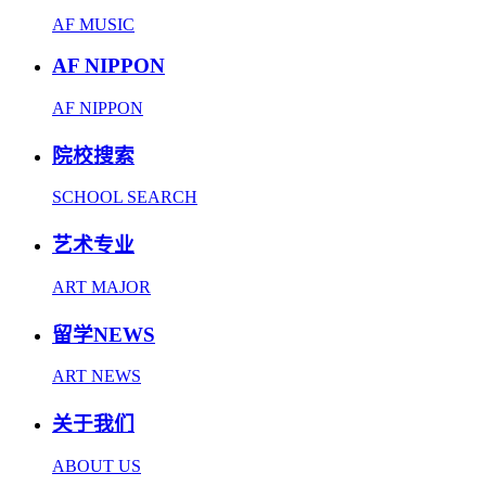
AF MUSIC
AF NIPPON
AF NIPPON
院校搜索
SCHOOL SEARCH
艺术专业
ART MAJOR
留学NEWS
ART NEWS
关于我们
ABOUT US