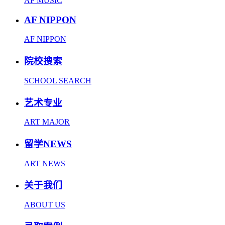
AF MUSIC
AF NIPPON
AF NIPPON
院校搜索
SCHOOL SEARCH
艺术专业
ART MAJOR
留学NEWS
ART NEWS
关于我们
ABOUT US