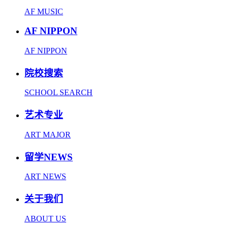
AF MUSIC
AF NIPPON
AF NIPPON
院校搜索
SCHOOL SEARCH
艺术专业
ART MAJOR
留学NEWS
ART NEWS
关于我们
ABOUT US