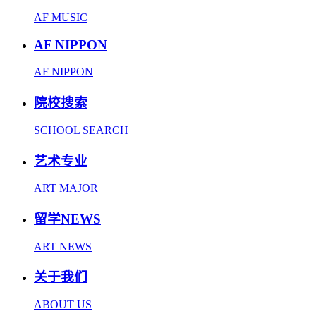
AF MUSIC
AF NIPPON
AF NIPPON
院校搜索
SCHOOL SEARCH
艺术专业
ART MAJOR
留学NEWS
ART NEWS
关于我们
ABOUT US