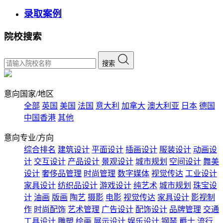
录取案例
院校搜索
搜索
意向国家/地区
全部
英国
美国
法国
意大利
加拿大
澳大利亚
日本
德国
中国香港
其他
意向专业/方向
综合排名
建筑设计
平面设计
插画设计
服装设计
动画设
计
交互设计
产品设计
景观设计
城市规划
空间设计
舞美
设计
奢侈品管理
时尚管理
数字媒体
视觉传达
工业设计
家具设计
纺织品设计
游戏设计
纯艺术
城市规划
珠宝设
计
油画
版画
陶艺
摄影
电影
视觉传达
家具设计
影视制
作
时尚配饰
艺术管理
广告设计
配饰设计
品牌管理
交通
工具设计
雕塑
绘画
展示设计
娱乐设计
钢琴
爵士
流行