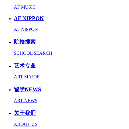
AF MUSIC
AF NIPPON
AF NIPPON
院校搜索
SCHOOL SEARCH
艺术专业
ART MAJOR
留学NEWS
ART NEWS
关于我们
ABOUT US