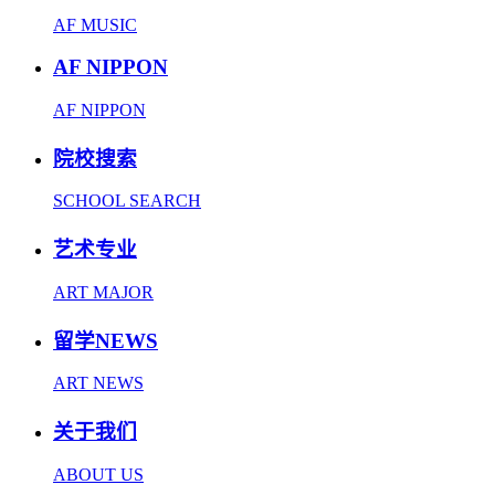
AF MUSIC
AF NIPPON
AF NIPPON
院校搜索
SCHOOL SEARCH
艺术专业
ART MAJOR
留学NEWS
ART NEWS
关于我们
ABOUT US