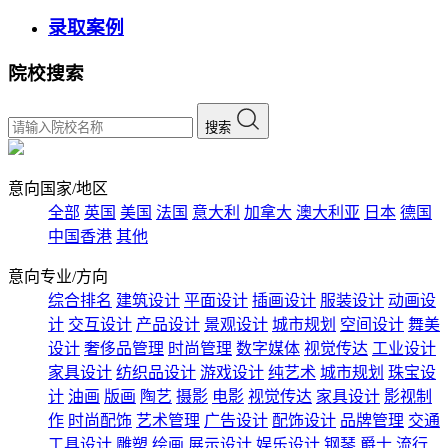
录取案例
院校搜索
搜索
意向国家/地区
全部
英国
美国
法国
意大利
加拿大
澳大利亚
日本
德国
中国香港
其他
意向专业/方向
综合排名
建筑设计
平面设计
插画设计
服装设计
动画设
计
交互设计
产品设计
景观设计
城市规划
空间设计
舞美
设计
奢侈品管理
时尚管理
数字媒体
视觉传达
工业设计
家具设计
纺织品设计
游戏设计
纯艺术
城市规划
珠宝设
计
油画
版画
陶艺
摄影
电影
视觉传达
家具设计
影视制
作
时尚配饰
艺术管理
广告设计
配饰设计
品牌管理
交通
工具设计
雕塑
绘画
展示设计
娱乐设计
钢琴
爵士
流行