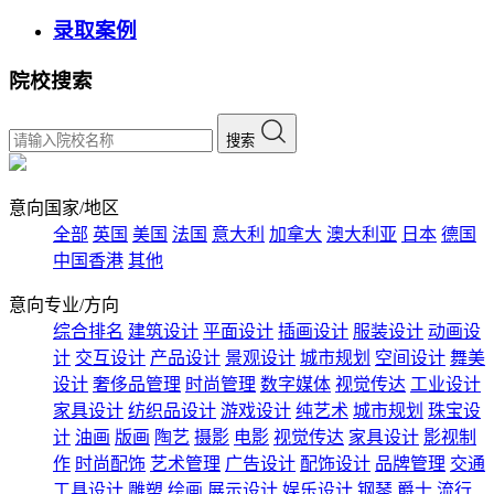
录取案例
院校搜索
搜索
意向国家/地区
全部
英国
美国
法国
意大利
加拿大
澳大利亚
日本
德国
中国香港
其他
意向专业/方向
综合排名
建筑设计
平面设计
插画设计
服装设计
动画设
计
交互设计
产品设计
景观设计
城市规划
空间设计
舞美
设计
奢侈品管理
时尚管理
数字媒体
视觉传达
工业设计
家具设计
纺织品设计
游戏设计
纯艺术
城市规划
珠宝设
计
油画
版画
陶艺
摄影
电影
视觉传达
家具设计
影视制
作
时尚配饰
艺术管理
广告设计
配饰设计
品牌管理
交通
工具设计
雕塑
绘画
展示设计
娱乐设计
钢琴
爵士
流行