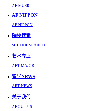
AF MUSIC
AF NIPPON
AF NIPPON
院校搜索
SCHOOL SEARCH
艺术专业
ART MAJOR
留学NEWS
ART NEWS
关于我们
ABOUT US