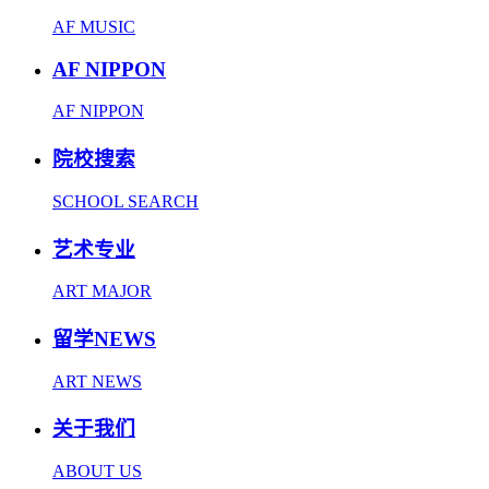
AF MUSIC
AF NIPPON
AF NIPPON
院校搜索
SCHOOL SEARCH
艺术专业
ART MAJOR
留学NEWS
ART NEWS
关于我们
ABOUT US