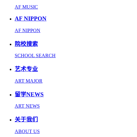
AF MUSIC
AF NIPPON
AF NIPPON
院校搜索
SCHOOL SEARCH
艺术专业
ART MAJOR
留学NEWS
ART NEWS
关于我们
ABOUT US