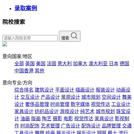
录取案例
院校搜索
搜索
意向国家/地区
全部
英国
美国
法国
意大利
加拿大
澳大利亚
日本
德国
中国香港
其他
意向专业/方向
综合排名
建筑设计
平面设计
插画设计
服装设计
动画设
计
交互设计
产品设计
景观设计
城市规划
空间设计
舞美
设计
奢侈品管理
时尚管理
数字媒体
视觉传达
工业设计
家具设计
纺织品设计
游戏设计
纯艺术
城市规划
珠宝设
计
油画
版画
陶艺
摄影
电影
视觉传达
家具设计
影视制
作
时尚配饰
艺术管理
广告设计
配饰设计
品牌管理
交通
工具设计
雕塑
绘画
展示设计
娱乐设计
钢琴
爵士
流行