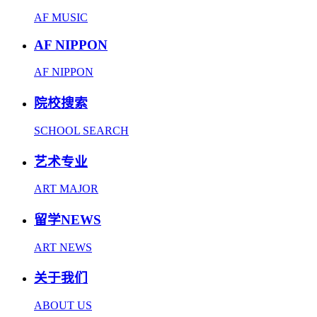
AF MUSIC
AF NIPPON
AF NIPPON
院校搜索
SCHOOL SEARCH
艺术专业
ART MAJOR
留学NEWS
ART NEWS
关于我们
ABOUT US