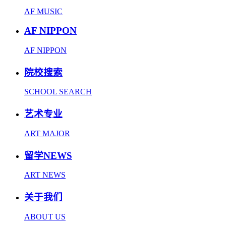
AF MUSIC
AF NIPPON
AF NIPPON
院校搜索
SCHOOL SEARCH
艺术专业
ART MAJOR
留学NEWS
ART NEWS
关于我们
ABOUT US