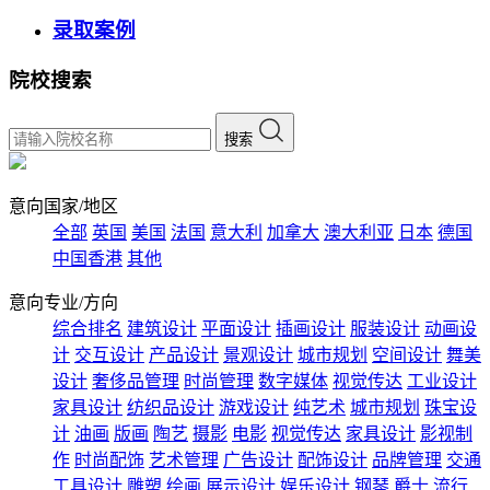
录取案例
院校搜索
搜索
意向国家/地区
全部
英国
美国
法国
意大利
加拿大
澳大利亚
日本
德国
中国香港
其他
意向专业/方向
综合排名
建筑设计
平面设计
插画设计
服装设计
动画设
计
交互设计
产品设计
景观设计
城市规划
空间设计
舞美
设计
奢侈品管理
时尚管理
数字媒体
视觉传达
工业设计
家具设计
纺织品设计
游戏设计
纯艺术
城市规划
珠宝设
计
油画
版画
陶艺
摄影
电影
视觉传达
家具设计
影视制
作
时尚配饰
艺术管理
广告设计
配饰设计
品牌管理
交通
工具设计
雕塑
绘画
展示设计
娱乐设计
钢琴
爵士
流行