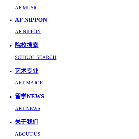
AF MUSIC
AF NIPPON
AF NIPPON
院校搜索
SCHOOL SEARCH
艺术专业
ART MAJOR
留学NEWS
ART NEWS
关于我们
ABOUT US