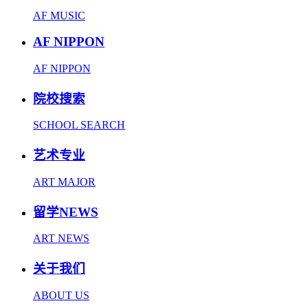
AF MUSIC
AF NIPPON
AF NIPPON
院校搜索
SCHOOL SEARCH
艺术专业
ART MAJOR
留学NEWS
ART NEWS
关于我们
ABOUT US