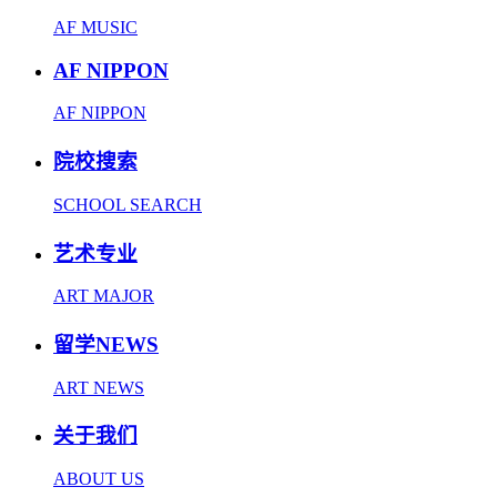
AF MUSIC
AF NIPPON
AF NIPPON
院校搜索
SCHOOL SEARCH
艺术专业
ART MAJOR
留学NEWS
ART NEWS
关于我们
ABOUT US