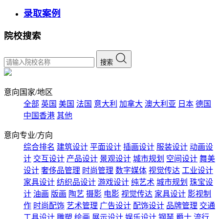
录取案例
院校搜索
搜索
意向国家/地区
全部
英国
美国
法国
意大利
加拿大
澳大利亚
日本
德国
中国香港
其他
意向专业/方向
综合排名
建筑设计
平面设计
插画设计
服装设计
动画设
计
交互设计
产品设计
景观设计
城市规划
空间设计
舞美
设计
奢侈品管理
时尚管理
数字媒体
视觉传达
工业设计
家具设计
纺织品设计
游戏设计
纯艺术
城市规划
珠宝设
计
油画
版画
陶艺
摄影
电影
视觉传达
家具设计
影视制
作
时尚配饰
艺术管理
广告设计
配饰设计
品牌管理
交通
工具设计
雕塑
绘画
展示设计
娱乐设计
钢琴
爵士
流行