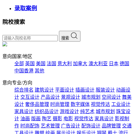
录取案例
院校搜索
搜索
意向国家/地区
全部
英国
美国
法国
意大利
加拿大
澳大利亚
日本
德国
中国香港
其他
意向专业/方向
综合排名
建筑设计
平面设计
插画设计
服装设计
动画设
计
交互设计
产品设计
景观设计
城市规划
空间设计
舞美
设计
奢侈品管理
时尚管理
数字媒体
视觉传达
工业设计
家具设计
纺织品设计
游戏设计
纯艺术
城市规划
珠宝设
计
油画
版画
陶艺
摄影
电影
视觉传达
家具设计
影视制
作
时尚配饰
艺术管理
广告设计
配饰设计
品牌管理
交通
工具设计
雕塑
绘画
展示设计
娱乐设计
钢琴
爵士
流行