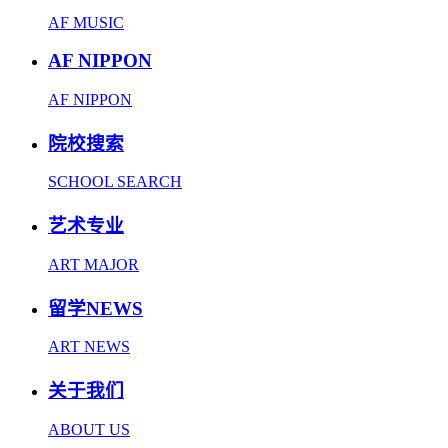
AF MUSIC
AF NIPPON
AF NIPPON
院校搜索
SCHOOL SEARCH
艺术专业
ART MAJOR
留学NEWS
ART NEWS
关于我们
ABOUT US