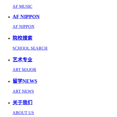
AF MUSIC
AF NIPPON
AF NIPPON
院校搜索
SCHOOL SEARCH
艺术专业
ART MAJOR
留学NEWS
ART NEWS
关于我们
ABOUT US