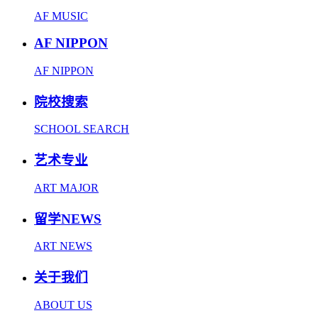
AF MUSIC
AF NIPPON
AF NIPPON
院校搜索
SCHOOL SEARCH
艺术专业
ART MAJOR
留学NEWS
ART NEWS
关于我们
ABOUT US