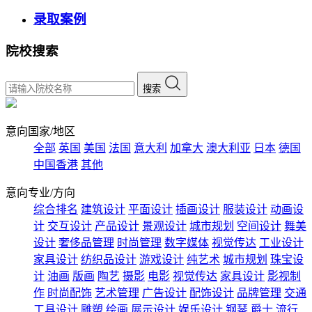
录取案例
院校搜索
搜索
意向国家/地区
全部
英国
美国
法国
意大利
加拿大
澳大利亚
日本
德国
中国香港
其他
意向专业/方向
综合排名
建筑设计
平面设计
插画设计
服装设计
动画设
计
交互设计
产品设计
景观设计
城市规划
空间设计
舞美
设计
奢侈品管理
时尚管理
数字媒体
视觉传达
工业设计
家具设计
纺织品设计
游戏设计
纯艺术
城市规划
珠宝设
计
油画
版画
陶艺
摄影
电影
视觉传达
家具设计
影视制
作
时尚配饰
艺术管理
广告设计
配饰设计
品牌管理
交通
工具设计
雕塑
绘画
展示设计
娱乐设计
钢琴
爵士
流行