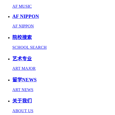
AF MUSIC
AF NIPPON
AF NIPPON
院校搜索
SCHOOL SEARCH
艺术专业
ART MAJOR
留学NEWS
ART NEWS
关于我们
ABOUT US