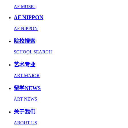
AF MUSIC
AF NIPPON
AF NIPPON
院校搜索
SCHOOL SEARCH
艺术专业
ART MAJOR
留学NEWS
ART NEWS
关于我们
ABOUT US