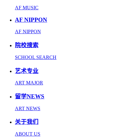
AF MUSIC
AF NIPPON
AF NIPPON
院校搜索
SCHOOL SEARCH
艺术专业
ART MAJOR
留学NEWS
ART NEWS
关于我们
ABOUT US