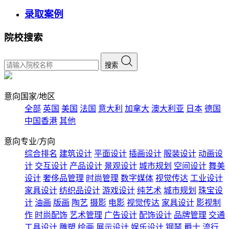
录取案例
院校搜索
搜索
意向国家/地区
全部
英国
美国
法国
意大利
加拿大
澳大利亚
日本
德国
中国香港
其他
意向专业/方向
综合排名
建筑设计
平面设计
插画设计
服装设计
动画设
计
交互设计
产品设计
景观设计
城市规划
空间设计
舞美
设计
奢侈品管理
时尚管理
数字媒体
视觉传达
工业设计
家具设计
纺织品设计
游戏设计
纯艺术
城市规划
珠宝设
计
油画
版画
陶艺
摄影
电影
视觉传达
家具设计
影视制
作
时尚配饰
艺术管理
广告设计
配饰设计
品牌管理
交通
工具设计
雕塑
绘画
展示设计
娱乐设计
钢琴
爵士
流行