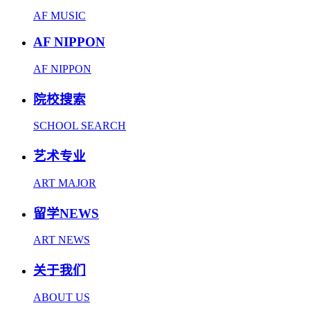
AF MUSIC
AF NIPPON
AF NIPPON
院校搜索
SCHOOL SEARCH
艺术专业
ART MAJOR
留学NEWS
ART NEWS
关于我们
ABOUT US