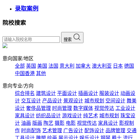
录取案例
院校搜索
搜索
意向国家/地区
全部
英国
美国
法国
意大利
加拿大
澳大利亚
日本
德国
中国香港
其他
意向专业/方向
综合排名
建筑设计
平面设计
插画设计
服装设计
动画设
计
交互设计
产品设计
景观设计
城市规划
空间设计
舞美
设计
奢侈品管理
时尚管理
数字媒体
视觉传达
工业设计
家具设计
纺织品设计
游戏设计
纯艺术
城市规划
珠宝设
计
油画
版画
陶艺
摄影
电影
视觉传达
家具设计
影视制
作
时尚配饰
艺术管理
广告设计
配饰设计
品牌管理
交通
工具设计
雕塑
绘画
展示设计
娱乐设计
钢琴
爵士
流行