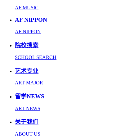
AF MUSIC
AF NIPPON
AF NIPPON
院校搜索
SCHOOL SEARCH
艺术专业
ART MAJOR
留学NEWS
ART NEWS
关于我们
ABOUT US