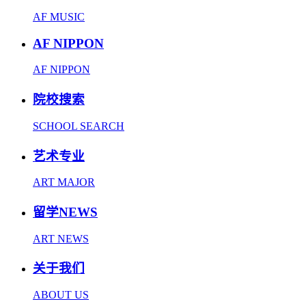
AF MUSIC
AF NIPPON
AF NIPPON
院校搜索
SCHOOL SEARCH
艺术专业
ART MAJOR
留学NEWS
ART NEWS
关于我们
ABOUT US