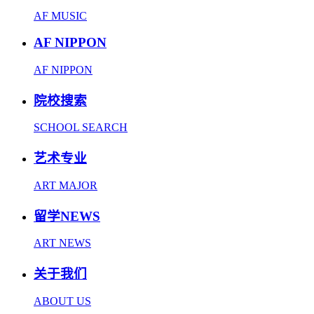
AF MUSIC
AF NIPPON
AF NIPPON
院校搜索
SCHOOL SEARCH
艺术专业
ART MAJOR
留学NEWS
ART NEWS
关于我们
ABOUT US