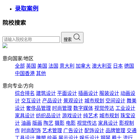
录取案例
院校搜索
搜索
意向国家/地区
全部
英国
美国
法国
意大利
加拿大
澳大利亚
日本
德国
中国香港
其他
意向专业/方向
综合排名
建筑设计
平面设计
插画设计
服装设计
动画设
计
交互设计
产品设计
景观设计
城市规划
空间设计
舞美
设计
奢侈品管理
时尚管理
数字媒体
视觉传达
工业设计
家具设计
纺织品设计
游戏设计
纯艺术
城市规划
珠宝设
计
油画
版画
陶艺
摄影
电影
视觉传达
家具设计
影视制
作
时尚配饰
艺术管理
广告设计
配饰设计
品牌管理
交通
工具设计
雕塑
绘画
展示设计
娱乐设计
钢琴
爵士
流行