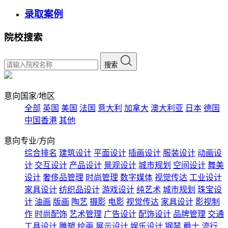
录取案例
院校搜索
搜索
意向国家/地区
全部
英国
美国
法国
意大利
加拿大
澳大利亚
日本
德国
中国香港
其他
意向专业/方向
综合排名
建筑设计
平面设计
插画设计
服装设计
动画设
计
交互设计
产品设计
景观设计
城市规划
空间设计
舞美
设计
奢侈品管理
时尚管理
数字媒体
视觉传达
工业设计
家具设计
纺织品设计
游戏设计
纯艺术
城市规划
珠宝设
计
油画
版画
陶艺
摄影
电影
视觉传达
家具设计
影视制
作
时尚配饰
艺术管理
广告设计
配饰设计
品牌管理
交通
工具设计
雕塑
绘画
展示设计
娱乐设计
钢琴
爵士
流行