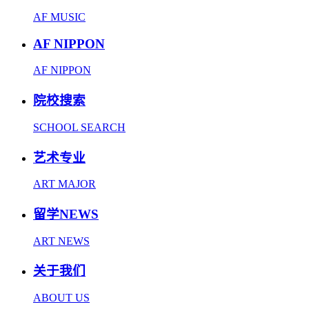
AF MUSIC
AF NIPPON
AF NIPPON
院校搜索
SCHOOL SEARCH
艺术专业
ART MAJOR
留学NEWS
ART NEWS
关于我们
ABOUT US