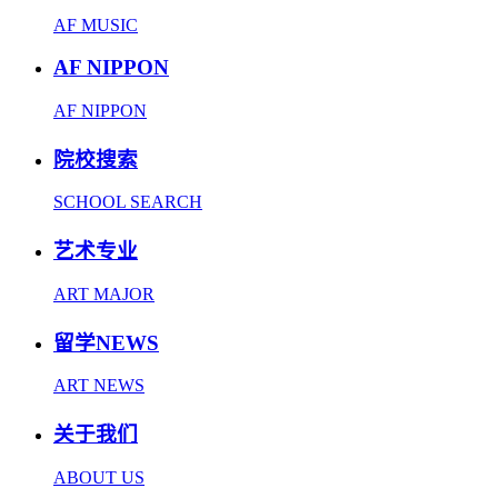
AF MUSIC
AF NIPPON
AF NIPPON
院校搜索
SCHOOL SEARCH
艺术专业
ART MAJOR
留学NEWS
ART NEWS
关于我们
ABOUT US