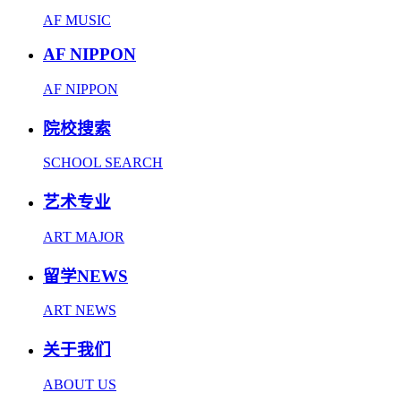
AF MUSIC
AF NIPPON
AF NIPPON
院校搜索
SCHOOL SEARCH
艺术专业
ART MAJOR
留学NEWS
ART NEWS
关于我们
ABOUT US