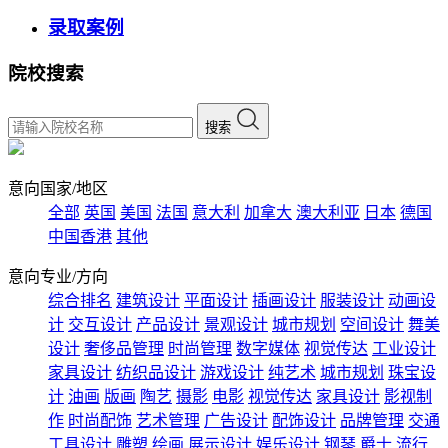
录取案例
院校搜索
搜索
意向国家/地区
全部
英国
美国
法国
意大利
加拿大
澳大利亚
日本
德国
中国香港
其他
意向专业/方向
综合排名
建筑设计
平面设计
插画设计
服装设计
动画设
计
交互设计
产品设计
景观设计
城市规划
空间设计
舞美
设计
奢侈品管理
时尚管理
数字媒体
视觉传达
工业设计
家具设计
纺织品设计
游戏设计
纯艺术
城市规划
珠宝设
计
油画
版画
陶艺
摄影
电影
视觉传达
家具设计
影视制
作
时尚配饰
艺术管理
广告设计
配饰设计
品牌管理
交通
工具设计
雕塑
绘画
展示设计
娱乐设计
钢琴
爵士
流行