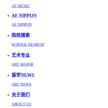
AF MUSIC
AF NIPPON
AF NIPPON
院校搜索
SCHOOL SEARCH
艺术专业
ART MAJOR
留学NEWS
ART NEWS
关于我们
ABOUT US