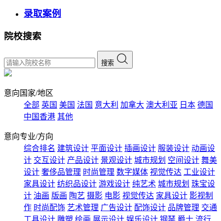
录取案例
院校搜索
搜索
意向国家/地区
全部
英国
美国
法国
意大利
加拿大
澳大利亚
日本
德国
中国香港
其他
意向专业/方向
综合排名
建筑设计
平面设计
插画设计
服装设计
动画设
计
交互设计
产品设计
景观设计
城市规划
空间设计
舞美
设计
奢侈品管理
时尚管理
数字媒体
视觉传达
工业设计
家具设计
纺织品设计
游戏设计
纯艺术
城市规划
珠宝设
计
油画
版画
陶艺
摄影
电影
视觉传达
家具设计
影视制
作
时尚配饰
艺术管理
广告设计
配饰设计
品牌管理
交通
工具设计
雕塑
绘画
展示设计
娱乐设计
钢琴
爵士
流行