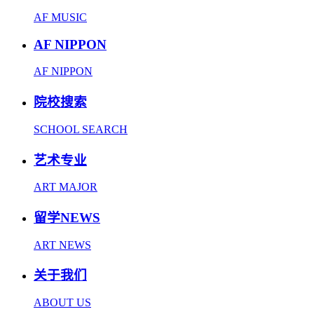
AF MUSIC
AF NIPPON
AF NIPPON
院校搜索
SCHOOL SEARCH
艺术专业
ART MAJOR
留学NEWS
ART NEWS
关于我们
ABOUT US