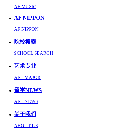
AF MUSIC
AF NIPPON
AF NIPPON
院校搜索
SCHOOL SEARCH
艺术专业
ART MAJOR
留学NEWS
ART NEWS
关于我们
ABOUT US