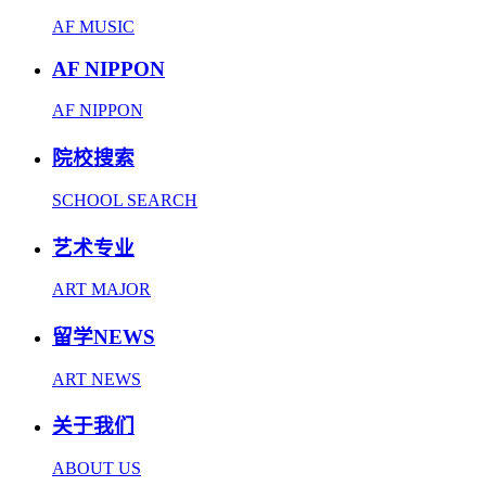
AF MUSIC
AF NIPPON
AF NIPPON
院校搜索
SCHOOL SEARCH
艺术专业
ART MAJOR
留学NEWS
ART NEWS
关于我们
ABOUT US