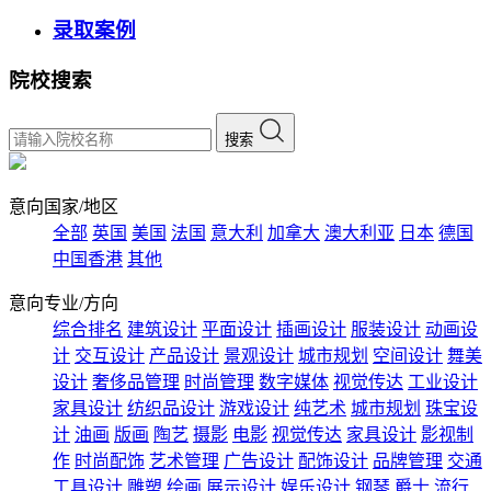
录取案例
院校搜索
搜索
意向国家/地区
全部
英国
美国
法国
意大利
加拿大
澳大利亚
日本
德国
中国香港
其他
意向专业/方向
综合排名
建筑设计
平面设计
插画设计
服装设计
动画设
计
交互设计
产品设计
景观设计
城市规划
空间设计
舞美
设计
奢侈品管理
时尚管理
数字媒体
视觉传达
工业设计
家具设计
纺织品设计
游戏设计
纯艺术
城市规划
珠宝设
计
油画
版画
陶艺
摄影
电影
视觉传达
家具设计
影视制
作
时尚配饰
艺术管理
广告设计
配饰设计
品牌管理
交通
工具设计
雕塑
绘画
展示设计
娱乐设计
钢琴
爵士
流行