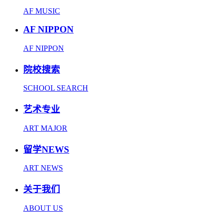
AF MUSIC
AF NIPPON
AF NIPPON
院校搜索
SCHOOL SEARCH
艺术专业
ART MAJOR
留学NEWS
ART NEWS
关于我们
ABOUT US