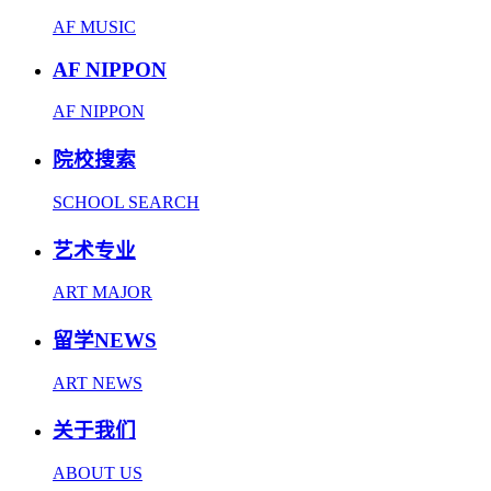
AF MUSIC
AF NIPPON
AF NIPPON
院校搜索
SCHOOL SEARCH
艺术专业
ART MAJOR
留学NEWS
ART NEWS
关于我们
ABOUT US