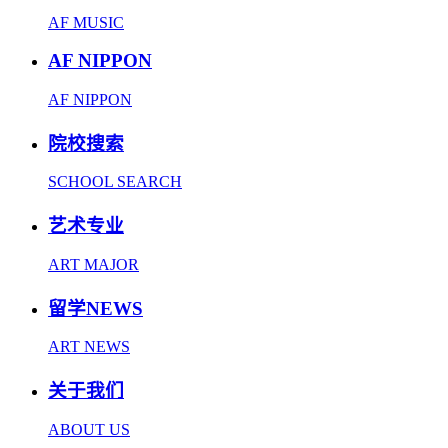
AF MUSIC
AF NIPPON
AF NIPPON
院校搜索
SCHOOL SEARCH
艺术专业
ART MAJOR
留学NEWS
ART NEWS
关于我们
ABOUT US