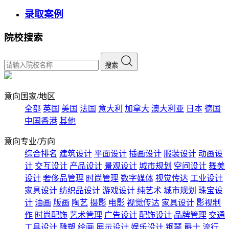
录取案例
院校搜索
搜索
意向国家/地区
全部
英国
美国
法国
意大利
加拿大
澳大利亚
日本
德国
中国香港
其他
意向专业/方向
综合排名
建筑设计
平面设计
插画设计
服装设计
动画设
计
交互设计
产品设计
景观设计
城市规划
空间设计
舞美
设计
奢侈品管理
时尚管理
数字媒体
视觉传达
工业设计
家具设计
纺织品设计
游戏设计
纯艺术
城市规划
珠宝设
计
油画
版画
陶艺
摄影
电影
视觉传达
家具设计
影视制
作
时尚配饰
艺术管理
广告设计
配饰设计
品牌管理
交通
工具设计
雕塑
绘画
展示设计
娱乐设计
钢琴
爵士
流行