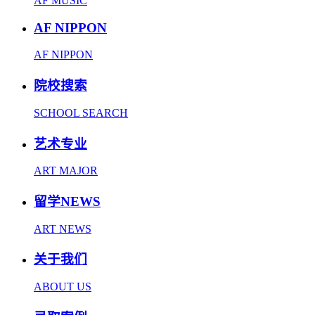
AF MUSIC
AF NIPPON
AF NIPPON
院校搜索
SCHOOL SEARCH
艺术专业
ART MAJOR
留学NEWS
ART NEWS
关于我们
ABOUT US