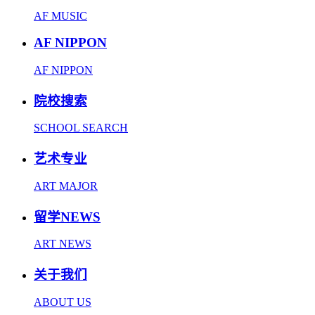
AF MUSIC
AF NIPPON
AF NIPPON
院校搜索
SCHOOL SEARCH
艺术专业
ART MAJOR
留学NEWS
ART NEWS
关于我们
ABOUT US