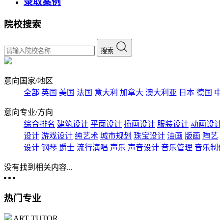
录取案例
院校搜索
搜索
意向国家/地区
全部
英国
美国
法国
意大利
加拿大
澳大利亚
日本
德国
意向专业/方向
综合排名
建筑设计
平面设计
插画设计
服装设计
动画设
设计
游戏设计
纯艺术
城市规划
珠宝设计
油画
版画
陶艺
设计
钢琴
爵士
流行演唱
声乐
声音设计
音乐管理
音乐制
没有找到相关内容...
热门专业
ART TUTOR