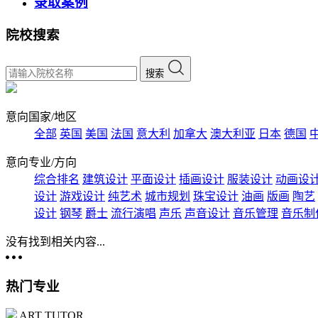
录取案例
院校搜索
搜索
意向国家/地区
全部
英国
美国
法国
意大利
加拿大
澳大利亚
日本
德国
意向专业/方向
综合排名
建筑设计
平面设计
插画设计
服装设计
动画设
设计
游戏设计
纯艺术
城市规划
珠宝设计
油画
版画
陶艺
设计
钢琴
爵士
流行演唱
声乐
声音设计
音乐管理
音乐制
没有找到相关内容...
热门专业
ART TUTOR