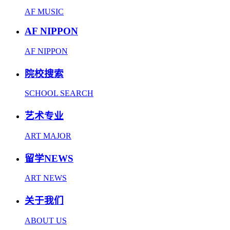
AF MUSIC
AF NIPPON
AF NIPPON
院校搜索
SCHOOL SEARCH
艺术专业
ART MAJOR
留学NEWS
ART NEWS
关于我们
ABOUT US