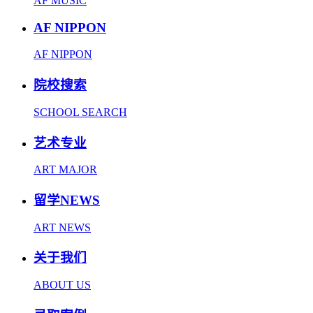
AF MUSIC
AF NIPPON
AF NIPPON
院校搜索
SCHOOL SEARCH
艺术专业
ART MAJOR
留学NEWS
ART NEWS
关于我们
ABOUT US